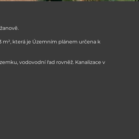
ožanově.
3 m², která je Územním plánem určena k
pozemku, vodovodní řad rovněž. Kanalizace v