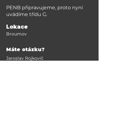
PENB připravujeme, proto nyní
uvádíme třídu G.
Lokace
Broumov
Máte otázku?
Jaroslav Rojkovič
+420 608 935 340
info@realitybroumovsko.cz