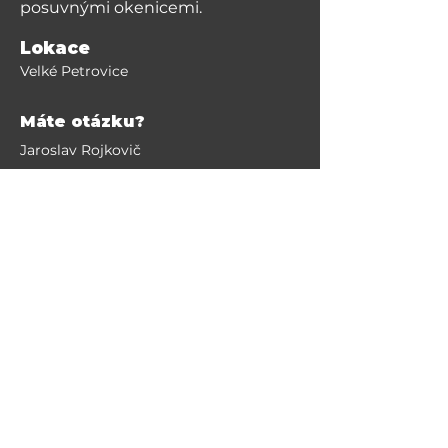
posuvnými okenicemi.
Lokace
Velké Petrovice
Máte otázku?
Jaroslav Rojkovič
+420 608 935 340
info@realitybroumovsko.cz