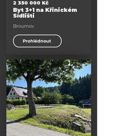
2 350 000
Kč
Byt 3+1 na Křinickém
Sídlišti
Broumov
Prohlédnout
Pozemky