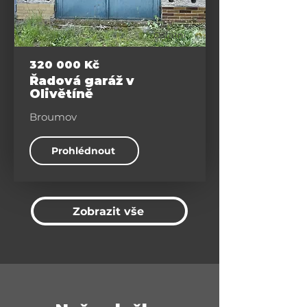
Ostatní
320 000 Kč
Řadová garáž v
Olivětíně
Broumov
Prohlédnout
Zobrazit vše