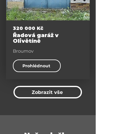
Ostatní
320 000 Kč
Řadová garáž v
Olivětíně
Broumov
Prohlédnout
Zobrazit vše