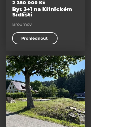
2 350 000
Kč
Byt 3+1 na Křinickém
Sídlišti
Broumov
Prohlédnout
Pozemky