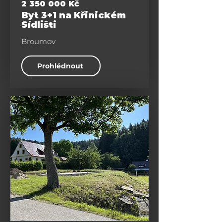
2 350 000
Kč
Byt 3+1 na Křinickém
Sídlišti
Broumov
Prohlédnout
Pozemky