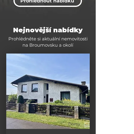
Prohlédnout nabídku
Nejnovější nabídky
Prohlédněte si aktuální nemovitosti
na Broumovsku a okolí
Domy