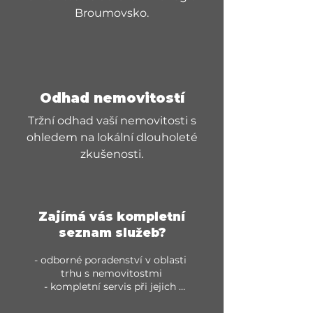
Broumovsko.
Odhad nemovitostí
Tržní odhad vaší nemovitosti s
ohledem na lokální dlouholeté
zkušenosti.
Zajímá vás kompletní
seznam služeb?
- odborné poradenství v oblasti 
trhu s nemovitostmi

- kompletní servis při jejich 
nákupu či prodeji
