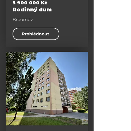
5 900 000
Kč
Rodinný dům
Broumov
Prohlédnout
Byty