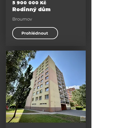
5 900 000
Kč
Rodinný dům
Broumov
Prohlédnout
Byty