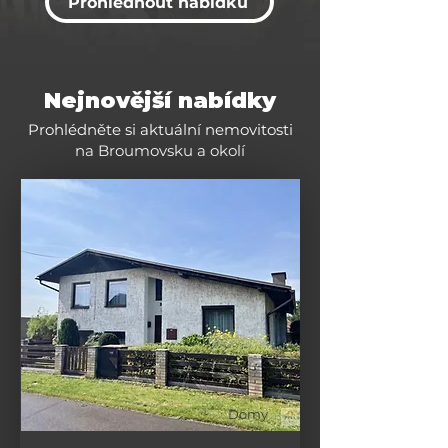
Prohlédnout nabídku
Nejnovější nabídky
Prohlédněte si aktuální nemovitosti
na Broumovsku a okolí
Domy