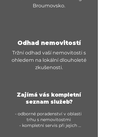
Broumovsko.
Odhad nemovitostí
Tržní odhad vaší nemovitosti s
ohledem na lokální dlouholeté
zkušenosti.
Zajímá vás kompletní
seznam služeb?
- odborné poradenství v oblasti 
trhu s nemovitostmi

- kompletní servis při jejich 
nákupu či prodeji
