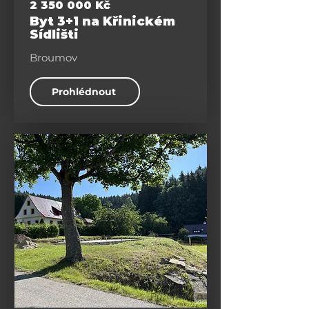
2 350 000
Kč
Byt 3+1 na Křinickém
Sídlišti
Broumov
Prohlédnout
Pozemky