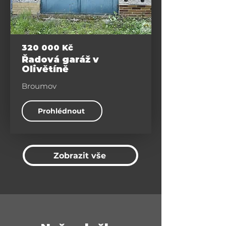
Ostatní
320 000 Kč
Řadová garáž v
Olivětíně
Broumov
Prohlédnout
Zobrazit vše