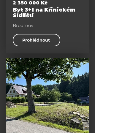
2 350 000
Kč
Byt 3+1 na Křinickém
Sídlišti
Broumov
Prohlédnout
Pozemky