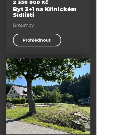
2 350 000
Kč
Byt 3+1 na Křinickém
Sídlišti
Broumov
Prohlédnout
Pozemky