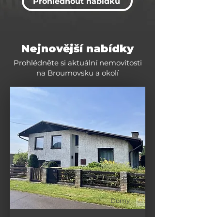
Prohlédnout nabídku
Nejnovější nabídky
Prohlédněte si aktuální nemovitosti
na Broumovsku a okolí
Domy