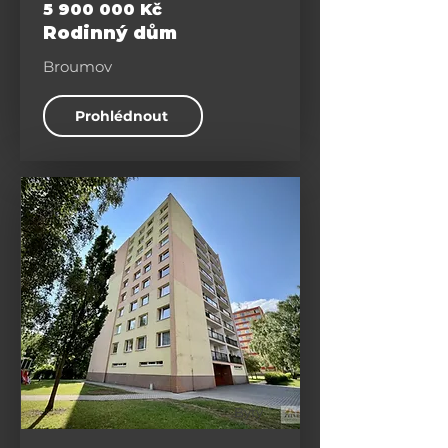
5 900 000
Kč
Rodinný dům
Broumov
Prohlédnout
Byty