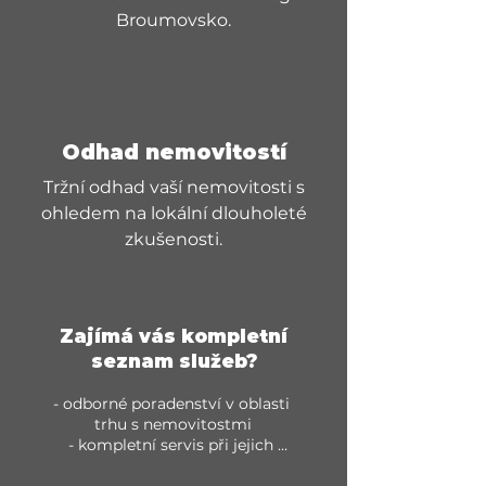
Broumovsko.
Odhad nemovitostí
Tržní odhad vaší nemovitosti s
ohledem na lokální dlouholeté
zkušenosti.
Zajímá vás kompletní
seznam služeb?
- odborné poradenství v oblasti 
trhu s nemovitostmi

- kompletní servis při jejich 
nákupu či prodeji
